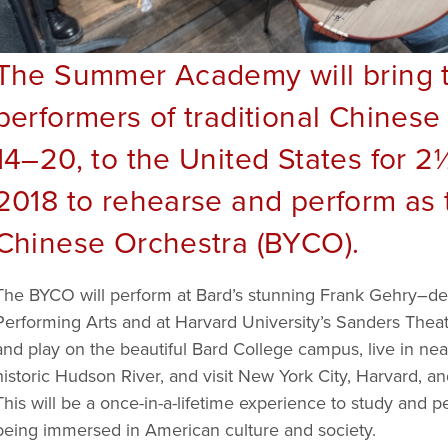
The Summer Academy will bring 
performers of traditional Chinese
14–20, to the United States for 
2018 to rehearse and perform as 
Chinese Orchestra (BYCO).
The BYCO will perform at Bard’s stunning Frank Gehry–des
Performing Arts and at Harvard University’s Sanders Theatr
and play on the beautiful Bard College campus, live in ne
historic Hudson River, and visit New York City, Harvard, a
This will be a once-in-a-lifetime experience to study and 
being immersed in American culture and society.