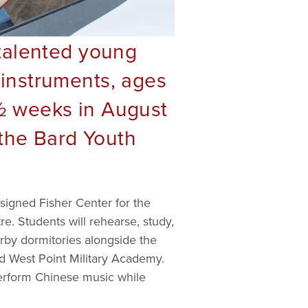
talented young
 instruments, ages
2½ weeks in August
the Bard Youth
igned Fisher Center for the
e. Students will rehearse, study,
arby dormitories alongside the
nd West Point Military Academy.
perform Chinese music while